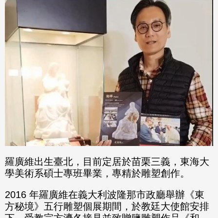
分享
分享
至
至
Fac
Line
eBo
ok
羅廣維出生臺北，目前定居於苗栗三義，東海大
學美術系碩士專班畢業，專精於雕塑創作。
2016 年羅廣維在義大利波隆那市政廳舉辦《東
方秘境》五行雕塑個展期間，於教廷大使館安排
下，受教宗方濟各接見並致贈鹽雕塑作品《和