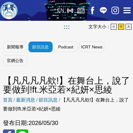
EN
:::
文字大小：
小
中
大
新聞報導
節目訊息
Podcast
ICRT News
官網公告
【凡凡凡凡欸!】在舞台上，說了
要做到!ft.米亞若×紀妍×思綾
首頁
/
最新消息
/
節目訊息
/
【凡凡凡凡欸!】在舞台上，說了
要做到!ft.米亞若×紀妍×思綾
發布日期:
2026/05/30