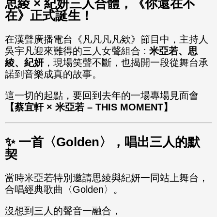
思綾 × 紀妍三人合體，《你還在不
在》正式誕生！
在漢聲廣播電台《凡凡凡凡欸》節目中，主持人
吳宇凡迎來難得的三人女聲組合 :
米亞若、思
綾、紀妍
，現場笑聲不斷，也揭開一段從舞台承
諾到音樂成真的故事。
這一切的起點，要回到去年的一場專場見面會
【蔡宜軒 × 米亞若 – THIS MOMENT】
✨ 一首〈Golden〉，唱出三人的默
契
當時米亞若特別邀請思綾與紀妍一同站上舞台，
合唱經典歌曲〈Golden〉。
沒想到三人的聲音一融合，