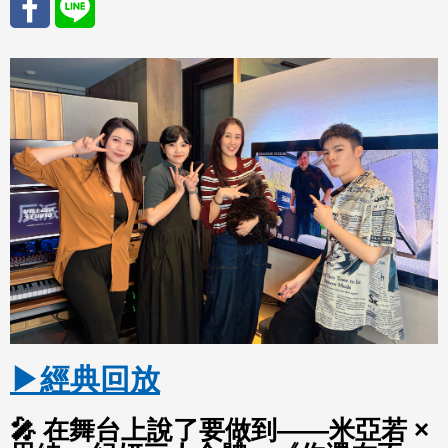
分享
分享
至
至
Fac
Line
eBo
ok
▶經典回放
🎤 在舞台上說了要做到——米亞若 ×