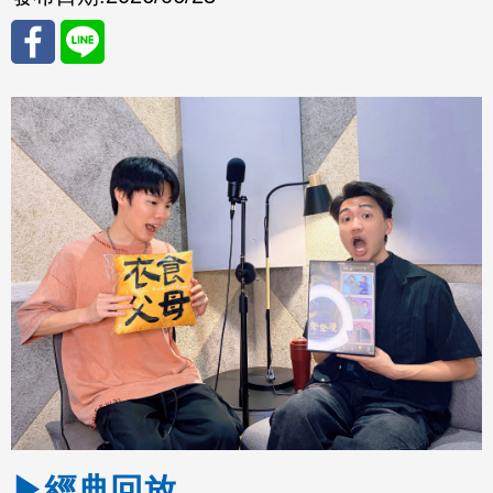
分享
分享
至
至
Fac
Line
eBo
ok
▶經典回放