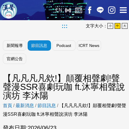
EN
:::
文字大小：
小
中
大
新聞報導
節目訊息
Podcast
ICRT News
官網公告
【凡凡凡凡欸!】顛覆相聲劇!聲
聲漫SSR喜劇玩咖 ft.沐寧相聲說
演坊 李沐陽
首頁
/
最新消息
/
節目訊息
/
【凡凡凡凡欸!】顛覆相聲劇!聲聲
漫SSR喜劇玩咖 ft.沐寧相聲說演坊 李沐陽
發布日期:
2026/06/23