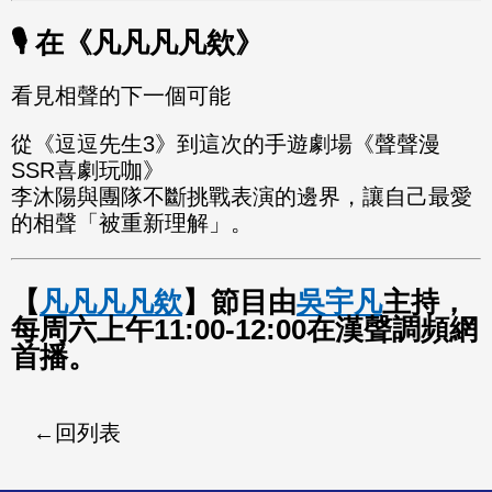
🎙️ 在《凡凡凡凡欸》
看見相聲的下一個可能
從《逗逗先生3》到這次的手遊劇場《聲聲漫
SSR喜劇玩咖》
李沐陽與團隊不斷挑戰表演的邊界，讓自己最愛
的相聲「被重新理解」。
【
凡凡凡凡欸
】節目由
吳宇凡
主持，
每周六上午11:00-12:00在漢聲調頻網
首播。
回列表