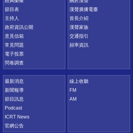
快速連結
經典榮耀
關於漢聲
節目表
漢聲廣播電臺
主持人
首長介紹
政府資訊公開
漢聲家族
意見信箱
交通指引
常見問題
頻率資訊
電子投票
問卷調查
最新消息
線上收聽
新聞報導
FM
節目訊息
AM
Podcast
ICRT News
官網公告