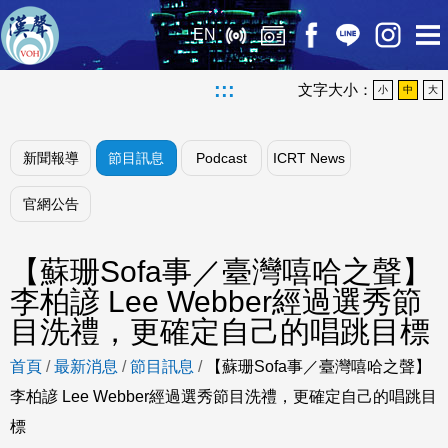
EN
:::
文字大小：
小
中
大
新聞報導
節目訊息
Podcast
ICRT News
官網公告
【蘇珊Sofa事／臺灣嘻哈之聲】
李柏諺 Lee Webber經過選秀節
目洗禮，更確定自己的唱跳目標
首頁
/
最新消息
/
節目訊息
/
【蘇珊Sofa事／臺灣嘻哈之聲】
李柏諺 Lee Webber經過選秀節目洗禮，更確定自己的唱跳目
標