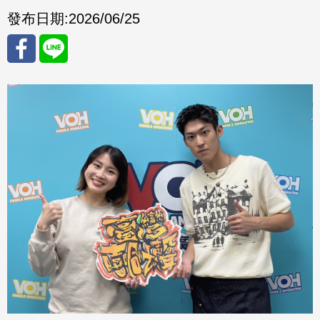
發布日期:
2026/06/25
分享
分享
至
至
Fac
Line
eBo
ok