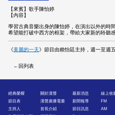
【來賓】歌手陳怡婷
【內容】
學習古典音樂出身的陳怡婷，在演出以外的時
希望能打破中西方的框架，帶給大家新的聆聽
《
美麗的一天
》節目由賴怡廷主持，週一至週五上午
回列表
快速連結
經典榮耀
關於漢聲
最新消息
線上收
節目表
漢聲廣播電臺
新聞報導
FM
主持人
首長介紹
節目訊息
AM