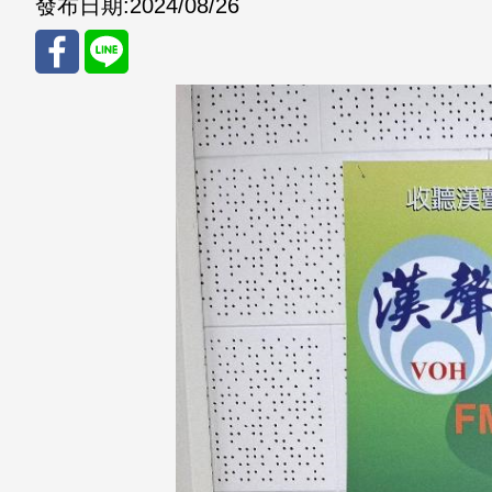
發布日期:
2024/08/26
分享
分享
至
至
Fac
Line
eBo
ok