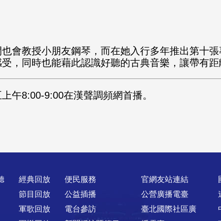
間也會教授小朋友鋼琴，而在她入行多年推出第十張
感受，同時也能藉此認識好聽的古典音樂，讓帶有距
8:00-9:00在漢聲調頻網首播。
聽
經典回放
便民服務
官網友站連結
節目回放
公益插播
公營廣播電臺
軍歌回放
電台參訪
臺北國際社區廣