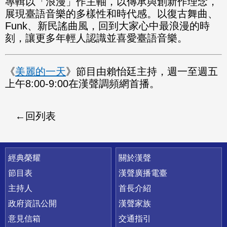
專輯以「浪漫」作主軸，以傳承與創新作理念，
展現臺語音樂的多樣性和時代感。以復古舞曲、
Funk、新民謠曲風，回到大家心中最浪漫的時
刻，讓更多年輕人認識並喜愛臺語音樂。
《
美麗的一天
》節目由賴怡廷主持，週一至週五
上午8:00-9:00在漢聲調頻網首播。
回列表
快速連結
經典榮耀
關於漢聲
節目表
漢聲廣播電臺
主持人
首長介紹
政府資訊公開
漢聲家族
意見信箱
交通指引