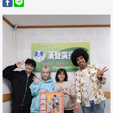
分享
分享
至
至
Fac
Line
eBo
ok