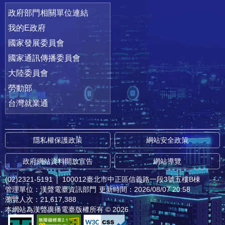
政府部門相關單位連結
我的E政府
國家發展委員會
國家通訊傳播委員會
大陸委員會
勞動部
台灣就業通
隱私權保護政策
網站安全政策
政府網站資料開放宣告
網站導覽
(02)2321-5191
│
100012臺北市中正區信義路一段3號五樓B棟
管理單位：漢聲電臺資訊部門
更新時間：2026/08/07 20:58
瀏覽人次：21,617,388
本網站為漢聲廣播電臺版權所有 © 2026