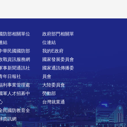
國防部相關單位
政府部門相關單
連結
位連結
中華民國國防部
我的E政府
政戰資訊服務網
國家發展委員會
軍事新聞通訊社
國家通訊傳播委
青年日報社
員會
福利事業管理處
大陸委員會
國軍人才招募中
勞動部
心
台灣就業通
全民國防教育全
球資訊網