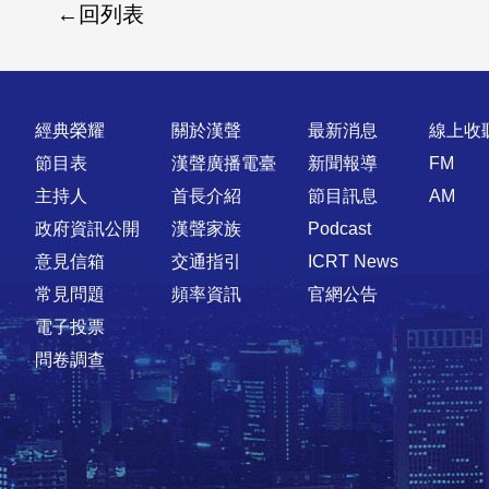
回列表
快速連結
經典榮耀
關於漢聲
最新消息
線上收
節目表
漢聲廣播電臺
新聞報導
FM
主持人
首長介紹
節目訊息
AM
政府資訊公開
漢聲家族
Podcast
意見信箱
交通指引
ICRT News
常見問題
頻率資訊
官網公告
電子投票
問卷調查