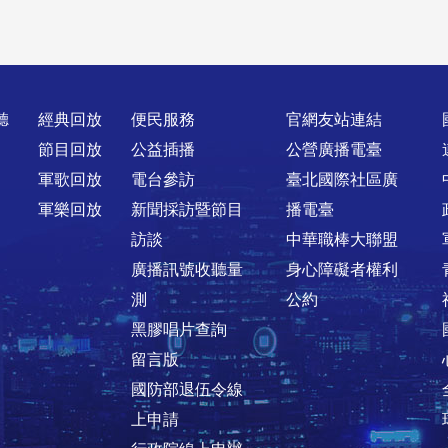
聽
經典回放
便民服務
官網友站連結
節目回放
公益插播
公營廣播電臺
軍歌回放
電台參訪
臺北國際社區廣
軍樂回放
新聞採訪暨節目
播電臺
訪談
中華職棒大聯盟
廣播訊號收聽量
身心障礙者權利
測
公約
黑膠唱片查詢
留言版
國防部退伍令線
上申請