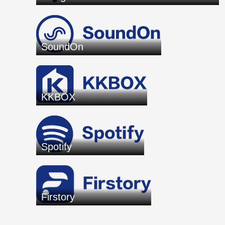
SoundOn
KKBOX
Spotify
Firstory