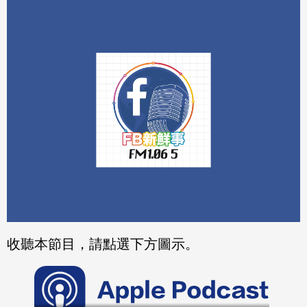
分享
分享
至
至
Fac
Line
eBo
ok
收聽本節目，請點選下方圖示。