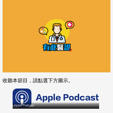
分享
分享
至
至
Fac
Line
eBo
ok
收聽本節目，請點選下方圖示。
Apple Podcast