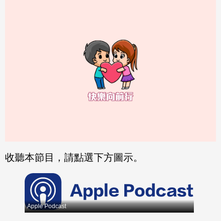
分享
分享
至
至
Fac
Line
eBo
ok
收聽本節目，請點選下方圖示。
Apple Podcast