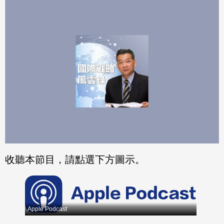
分享
分享
至
至
Fac
Line
eBo
ok
收聽本節目，請點選下方圖示。
Apple Podcast