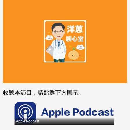
分享
分享
至
至
Fac
Line
eBo
ok
收聽本節目，請點選下方圖示。
Apple Podcast