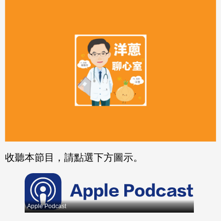
分享
分享
至
至
Fac
Line
eBo
ok
收聽本節目，請點選下方圖示。
Apple Podcast