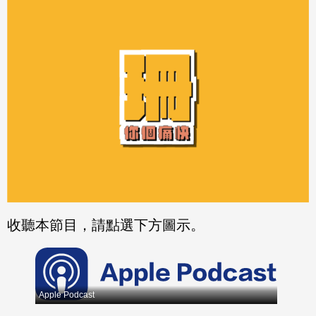
分享
分享
至
至
Fac
Line
eBo
ok
收聽本節目，請點選下方圖示。
Apple Podcast