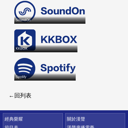
SoundOn
KKBOX
Spotify
回列表
快速連結
經典榮耀
關於漢聲
節目表
漢聲廣播電臺