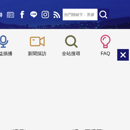
文字大小：
小
中
大
益插播
新聞採訪
全站搜尋
FAQ