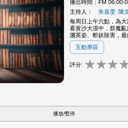
播出時間：
FM 06:00-
主持人：
朱嘉雯
陳
每周日上午六點，為大
看黃沙大漠中，群魔亂
灑英姿、斬妖除害，最
互動專區
★
★
★
評分: