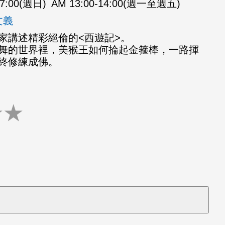
07:00(週日)
AM 13:00-14:00(週一至週五)
文義
家講述精彩絕倫的<西遊記>。
舞的世界裡，美猴王如何掄起金箍棒，一路揮
終修練成佛。
★
★