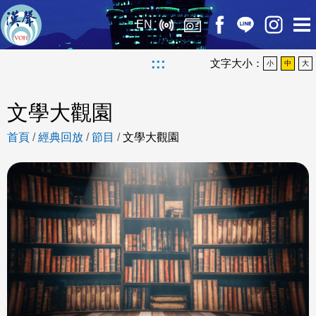
EN
:::
文字大小：
小
中
大
文學大觀園
首頁
/
經典回放
/
節目
/
文學大觀園