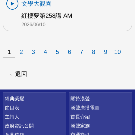
文學大觀園
紅樓夢第258講 AM
2026/06/10
1
2
3
4
5
6
7
8
9
10
返回
快速連結
經典榮耀
關於漢聲
節目表
漢聲廣播電臺
主持人
首長介紹
政府資訊公開
漢聲家族
意見信箱
交通指引