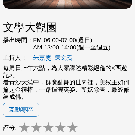
文學大觀園
播出時間：
FM 06:00-07:00(週日)
AM 13:00-14:00(週一至週五)
主持人：
朱嘉雯
陳文義
每周日上午六點，為大家講述精彩絕倫的<西遊
記>。
看黃沙大漠中，群魔亂舞的世界裡，美猴王如何
掄起金箍棒，一路揮灑英姿、斬妖除害，最終修
練成佛。
互動專區
★
★
★
★
★
評分: