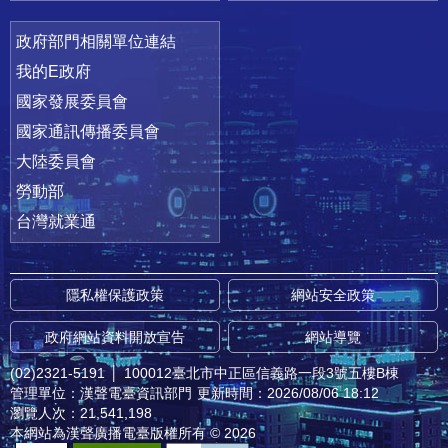
政府部門相關單位連結
我的E政府
國家發展委員會
國家通訊傳播委員會
大陸委員會
勞動部
台灣就業通
隱私權保護政策
網站安全政策
政府網站資料開放宣告
網站導覽
(02)2321-5191
│
100012臺北市中正區信義路一段3號五樓B棟
管理單位：漢聲電臺資訊部門
更新時間：2026/08/06 18:12
瀏覽人次：21,541,198
本網站為漢聲廣播電臺版權所有 © 2026