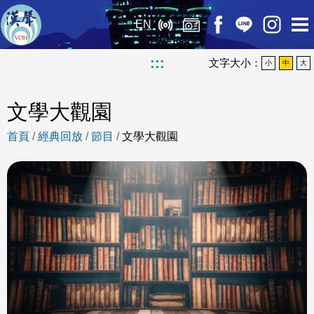
EN
:::
文字大小：
小
中
大
文學大觀園
首頁
/
經典回放
/
節目
/
文學大觀園