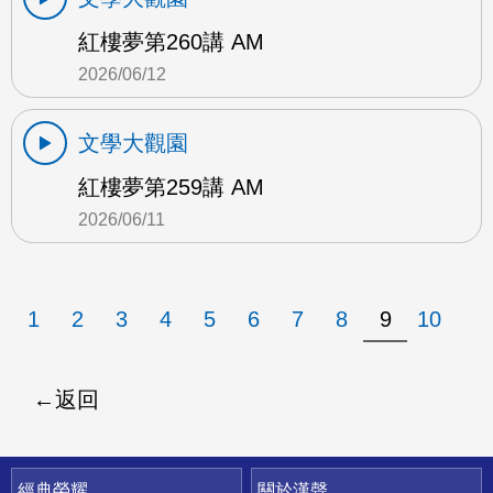
紅樓夢第260講 AM
2026/06/12
文學大觀園
紅樓夢第259講 AM
2026/06/11
1
2
3
4
5
6
7
8
9
10
返回
快速連結
經典榮耀
關於漢聲