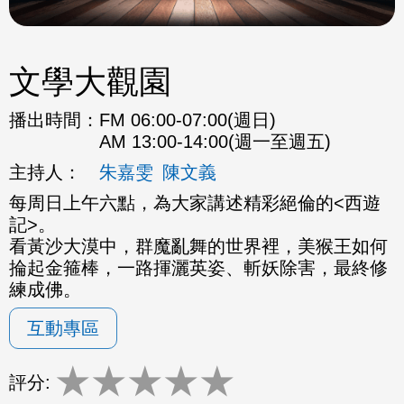
文學大觀園
播出時間：
FM 06:00-07:00(週日)
AM 13:00-14:00(週一至週五)
主持人：
朱嘉雯
陳文義
每周日上午六點，為大家講述精彩絕倫的<西遊
記>。
看黃沙大漠中，群魔亂舞的世界裡，美猴王如何
掄起金箍棒，一路揮灑英姿、斬妖除害，最終修
練成佛。
互動專區
★
★
★
★
★
評分: