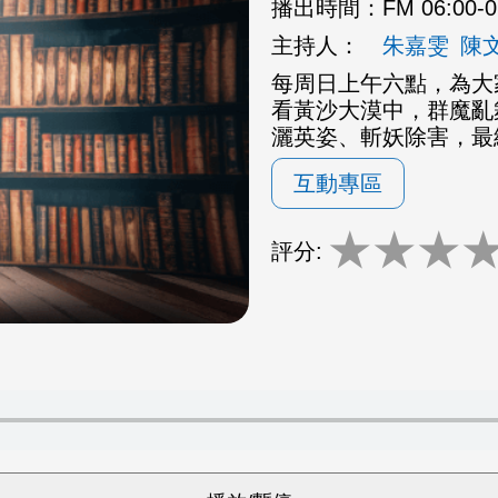
播出時間：
FM 06:00-
主持人：
朱嘉雯
陳
每周日上午六點，為大
看黃沙大漠中，群魔亂
灑英姿、斬妖除害，最
互動專區
★
★
★
評分: