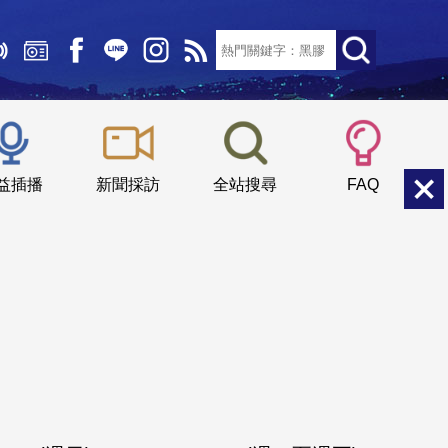
文字大小：
小
中
大
益插播
新聞採訪
全站搜尋
FAQ