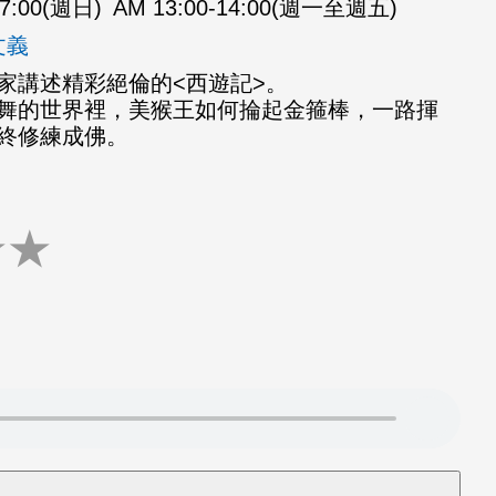
07:00(週日)
AM 13:00-14:00(週一至週五)
文義
家講述精彩絕倫的<西遊記>。
舞的世界裡，美猴王如何掄起金箍棒，一路揮
終修練成佛。
★
★