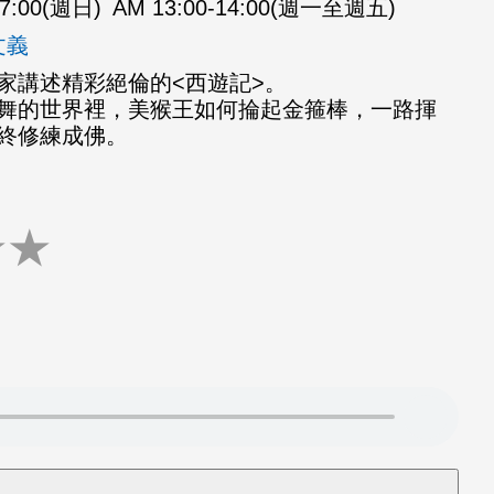
07:00(週日)
AM 13:00-14:00(週一至週五)
文義
家講述精彩絕倫的<西遊記>。
舞的世界裡，美猴王如何掄起金箍棒，一路揮
終修練成佛。
★
★