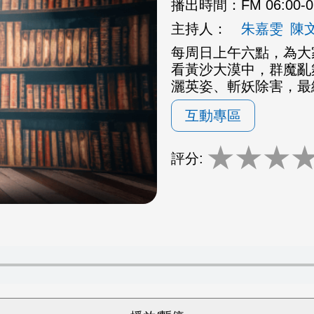
播出時間：
FM 06:00-
主持人：
朱嘉雯
陳
每周日上午六點，為大
看黃沙大漠中，群魔亂
灑英姿、斬妖除害，最
互動專區
★
★
★
評分: