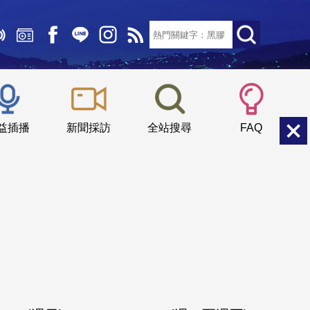
文字大小：
小
中
大
益插播
新聞採訪
全站搜尋
FAQ