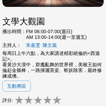
文學大觀園
播出時間：
FM 06:00-07:00(週日)
AM 13:00-14:00(週一至週五)
主持人：
朱嘉雯
陳文義
每周日上午六點，為大家講述精彩絕倫的<西遊
記>。
看黃沙大漠中，群魔亂舞的世界裡，美猴王如何
掄起金箍棒，一路揮灑英姿、斬妖除害，最終修
練成佛。
互動專區
★
★
★
★
★
評分: