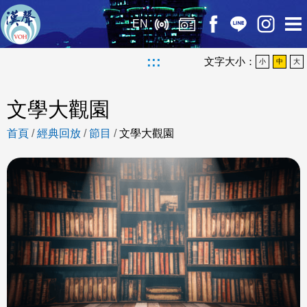
EN
:::
文字大小：
小
中
大
文學大觀園
首頁
/
經典回放
/
節目
/
文學大觀園