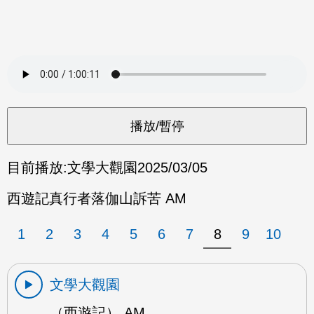
目前播放:
文學大觀園
2025/03/05
西遊記真行者落伽山訴苦 AM
1
2
3
4
5
6
7
8
9
10
文學大觀園
（西遊記） AM