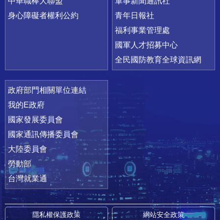
中華職棒大聯盟
軍事新聞通訊社
身心障礙者權利公約
青年日報社
福利事業管理處
國軍人才招募中心
全民國防教育全球資訊網
政府部門相關單位連結
我的E政府
國家發展委員會
國家通訊傳播委員會
大陸委員會
勞動部
台灣就業通
隱私權保護政策
網站安全政策