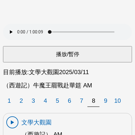
目前播放:
文學大觀園
2025/03/11
（西遊記）牛魔王罷戰赴華筵 AM
1
2
3
4
5
6
7
8
9
10
文學大觀園
（西遊記） AM