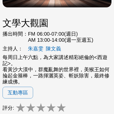
文學大觀園
播出時間：
FM 06:00-07:00(週日)
AM 13:00-14:00(週一至週五)
主持人：
朱嘉雯
陳文義
每周日上午六點，為大家講述精彩絕倫的<西遊
記>。
看黃沙大漠中，群魔亂舞的世界裡，美猴王如何
掄起金箍棒，一路揮灑英姿、斬妖除害，最終修
練成佛。
互動專區
★
★
★
★
★
評分: