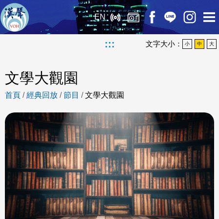
EN
:::
文字大小：
小
中
大
文學大觀園
首頁
/
經典回放
/
節目
/
文學大觀園