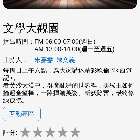
文學大觀園
播出時間：
FM 06:00-07:00(週日)
AM 13:00-14:00(週一至週五)
主持人：
朱嘉雯
陳文義
每周日上午六點，為大家講述精彩絕倫的<西遊
記>。
看黃沙大漠中，群魔亂舞的世界裡，美猴王如何
掄起金箍棒，一路揮灑英姿、斬妖除害，最終修
練成佛。
互動專區
★
★
★
★
★
評分: