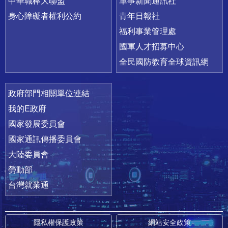
中華職棒大聯盟
軍事新聞通訊社
身心障礙者權利公約
青年日報社
福利事業管理處
國軍人才招募中心
全民國防教育全球資訊網
政府部門相關單位連結
我的E政府
國家發展委員會
國家通訊傳播委員會
大陸委員會
勞動部
台灣就業通
隱私權保護政策
網站安全政策