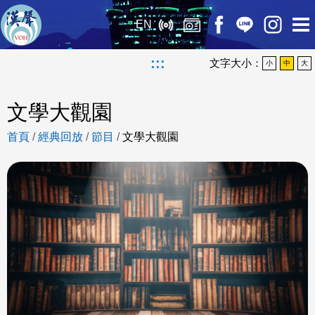
EN
:::
文字大小：
小
中
大
文學大觀園
首頁
/
經典回放
/
節目
/
文學大觀園