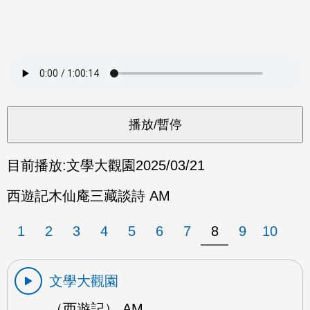
目前播放:
文學大觀園
2025/03/21
西遊記木仙庵三藏談詩 AM
1
2
3
4
5
6
7
8
9
10
文學大觀園
（西遊記） AM