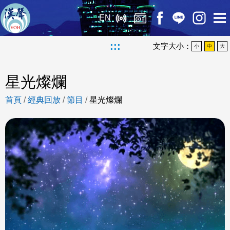
EN
:::
文字大小：
小
中
大
星光燦爛
首頁
/
經典回放
/
節目
/
星光燦爛