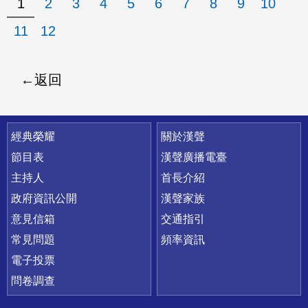
1
2
3
4
5
6
7
8
9
10
11
12
返回
快速連結
經典榮耀
關於漢聲
節目表
漢聲廣播電臺
主持人
首長介紹
政府資訊公開
漢聲家族
意見信箱
交通指引
常見問題
頻率資訊
電子投票
問卷調查