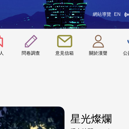
網站導覽
EN
:::
人
問卷調查
意見信箱
關於漢聲
公
星光燦爛