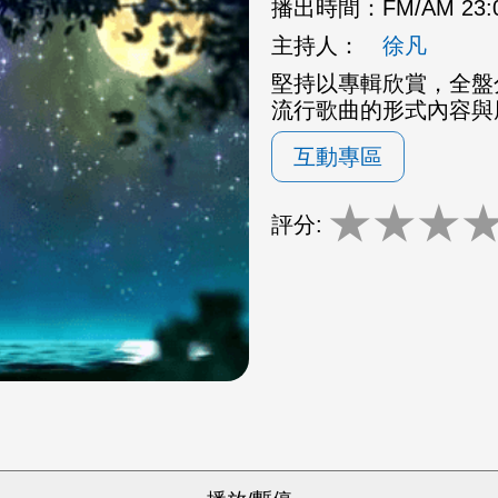
播出時間：
FM/AM 23
主持人：
徐凡
堅持以專輯欣賞，全盤
流行歌曲的形式內容與
互動專區
★
★
★
評分: