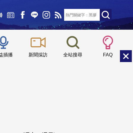
文字大小：
小
中
大
益插播
新聞採訪
全站搜尋
FAQ