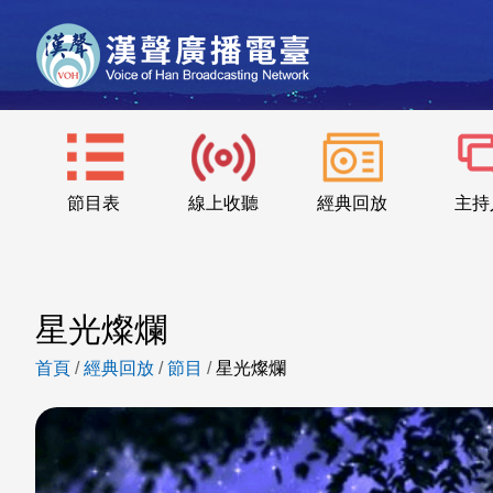
節目表
線上收聽
經典回放
主持
星光燦爛
首頁
/
經典回放
/
節目
/
星光燦爛