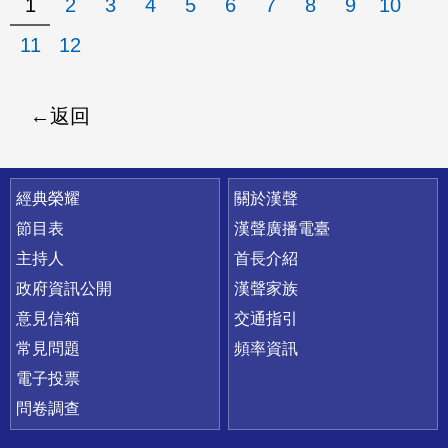
1
2
3
4
5
6
7
8
9
10
11
12
返回
快速連結
經典榮耀
關於漢聲
節目表
漢聲廣播電臺
主持人
首長介紹
政府資訊公開
漢聲家族
意見信箱
交通指引
常見問題
頻率資訊
電子投票
問卷調查