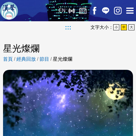
EN
:::
文字大小：
小
中
大
星光燦爛
首頁
/
經典回放
/
節目
/
星光燦爛