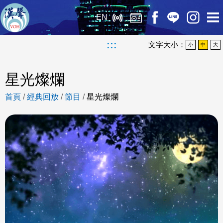
EN
:::
文字大小：
小
中
大
星光燦爛
首頁
/
經典回放
/
節目
/
星光燦爛