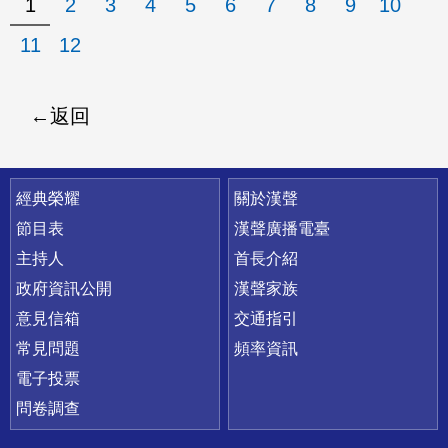
1
2
3
4
5
6
7
8
9
10
11
12
返回
快速連結
經典榮耀
關於漢聲
節目表
漢聲廣播電臺
主持人
首長介紹
政府資訊公開
漢聲家族
意見信箱
交通指引
常見問題
頻率資訊
電子投票
問卷調查