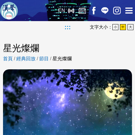
EN
:::
文字大小：
小
中
大
星光燦爛
首頁
/
經典回放
/
節目
/
星光燦爛