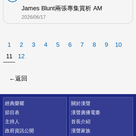
James Blunt兩張專集賞析 AM
2026/06/17
1
2
3
4
5
6
7
8
9
10
11
12
返回
快速連結
經典榮耀
關於漢聲
節目表
漢聲廣播電臺
主持人
首長介紹
政府資訊公開
漢聲家族