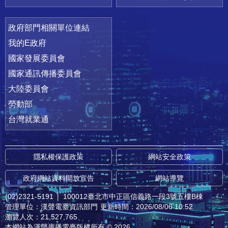
政府部門相關單位連結
我的E政府
國家發展委員會
國家通訊傳播委員會
大陸委員會
勞動部
台灣就業通
隱私權保護政策
網站安全政策
政府網站資料開放宣告
網站導覽
(02)2321-5191
│
100012臺北市中正區信義路一段3號五樓B棟
管理單位：漢聲電臺資訊部門
更新時間：2026/08/06 10:52
瀏覽人次：21,527,765
本網站為漢聲廣播電臺版權所有 © 2026