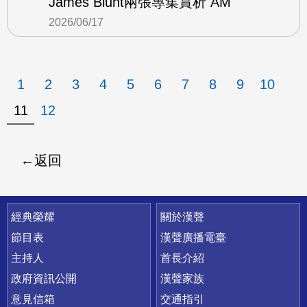
James Blunt兩張專集賞析 AM
2026/06/17
1
2
3
4
5
6
7
8
9
10
11
12
返回
快速連結
經典榮耀
關於漢聲
節目表
漢聲廣播電臺
主持人
首長介紹
政府資訊公開
漢聲家族
意見信箱
交通指引