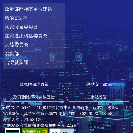
政府部門相關單位連結
我的E政府
國家發展委員會
國家通訊傳播委員會
大陸委員會
勞動部
台灣就業通
隱私權保護政策
網站安全政策
政府網站資料開放宣告
網站導覽
(02)2321-5191
│
100012臺北市中正區信義路一段3號五樓B棟
管理單位：漢聲電臺資訊部門
更新時間：2026/08/06 10:52
瀏覽人次：21,528,201
本網站為漢聲廣播電臺版權所有 © 2026