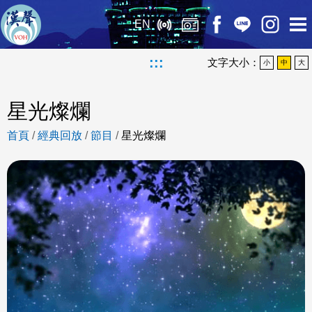
EN
:::
文字大小：
小
中
大
星光燦爛
首頁
/
經典回放
/
節目
/
星光燦爛