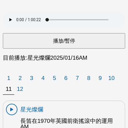
目前播放:
星光燦爛
2025/01/16
AM
1
2
3
4
5
6
7
8
9
10
11
12
星光燦爛
長笛在1970年英國前衛搖滾中的運用
AM