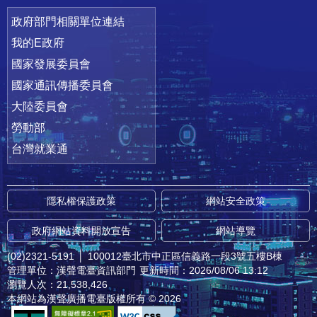
政府部門相關單位連結
我的E政府
國家發展委員會
國家通訊傳播委員會
大陸委員會
勞動部
台灣就業通
隱私權保護政策
網站安全政策
政府網站資料開放宣告
網站導覽
(02)2321-5191
│
100012臺北市中正區信義路一段3號五樓B棟
管理單位：漢聲電臺資訊部門
更新時間：2026/08/06 13:12
瀏覽人次：21,538,426
本網站為漢聲廣播電臺版權所有 © 2026