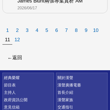
James Blunt兩張專集賞析 AM
2026/06/17
1
2
3
4
5
6
7
8
9
10
11
12
返回
快速連結
經典榮耀
關於漢聲
節目表
漢聲廣播電臺
主持人
首長介紹
政府資訊公開
漢聲家族
意見信箱
交通指引