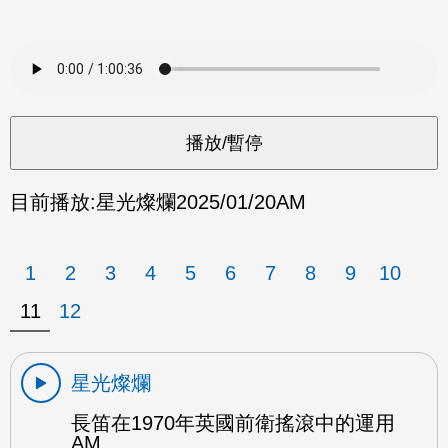
目前播放:
星光燦爛
2025/01/20
AM
1
2
3
4
5
6
7
8
9
10
11
12
星光燦爛
長笛在1970年英國前衛搖滾中的運用
AM