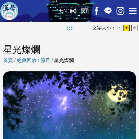
EN
:::
文字大小：
小
中
大
星光燦爛
首頁
/
經典回放
/
節目
/
星光燦爛