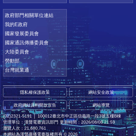
政府部門相關單位連結
我的E政府
國家發展委員會
國家通訊傳播委員會
大陸委員會
勞動部
台灣就業通
隱私權保護政策
網站安全政策
政府網站資料開放宣告
網站導覽
(02)2321-5191
│
100012臺北市中正區信義路一段3號五樓B棟
管理單位：漢聲電臺資訊部門
更新時間：2026/08/08 21:59
瀏覽人次：21,680,761
本網站為漢聲廣播電臺版權所有 © 2026