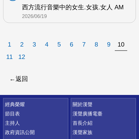
西方流行音樂中的女生.女孩.女人 AM
2026/06/19
1
2
3
4
5
6
7
8
9
10
11
12
返回
快速連結
經典榮耀
關於漢聲
節目表
漢聲廣播電臺
主持人
首長介紹
政府資訊公開
漢聲家族