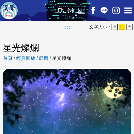
EN
:::
文字大小：
小
中
大
星光燦爛
首頁
/
經典回放
/
節目
/
星光燦爛