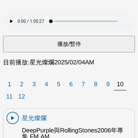
目前播放:
星光燦爛
2025/02/04
AM
1
2
3
4
5
6
7
8
9
10
11
12
星光燦爛
DeepPurple與RollingStones2006年專
集 FM AM