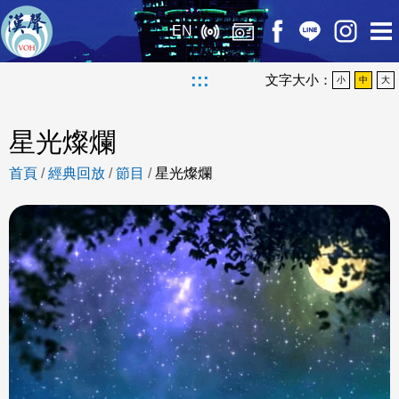
EN
:::
文字大小：
小
中
大
星光燦爛
首頁
/
經典回放
/
節目
/
星光燦爛