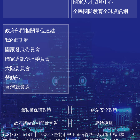
國軍人才招募中心
全民國防教育全球資訊網
政府部門相關單位連結
我的E政府
國家發展委員會
國家通訊傳播委員會
大陸委員會
勞動部
台灣就業通
隱私權保護政策
網站安全政策
政府網站資料開放宣告
網站導覽
(02)2321-5191
│
100012臺北市中正區信義路一段3號五樓B棟