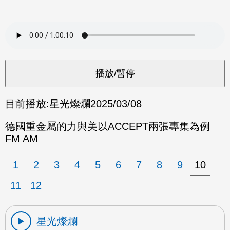
目前播放:
星光燦爛
2025/03/08
德國重金屬的力與美以ACCEPT兩張專集為例
FM AM
1
2
3
4
5
6
7
8
9
10
11
12
星光燦爛