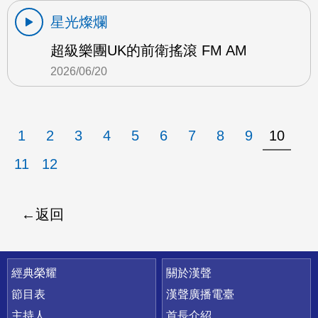
星光燦爛
超級樂團UK的前衛搖滾 FM AM
2026/06/20
1
2
3
4
5
6
7
8
9
10
11
12
返回
快速連結
經典榮耀
關於漢聲
節目表
漢聲廣播電臺
主持人
首長介紹