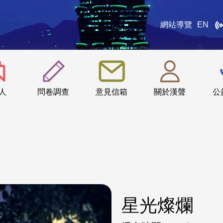
網站導覽
EN
:::
人
問卷調查
意見信箱
關於漢聲
公
星光燦爛