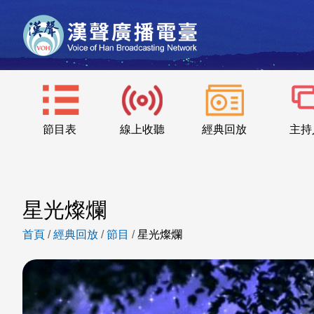
節目表
線上收聽
經典回放
主持
星光燦爛
首頁
/
經典回放
/
節目
/
星光燦爛