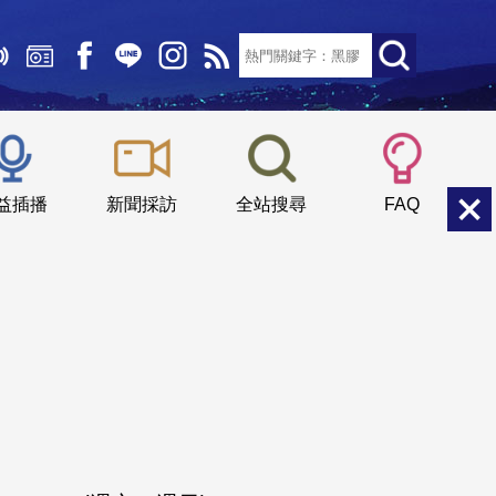
文字大小：
小
中
大
益插播
新聞採訪
全站搜尋
FAQ