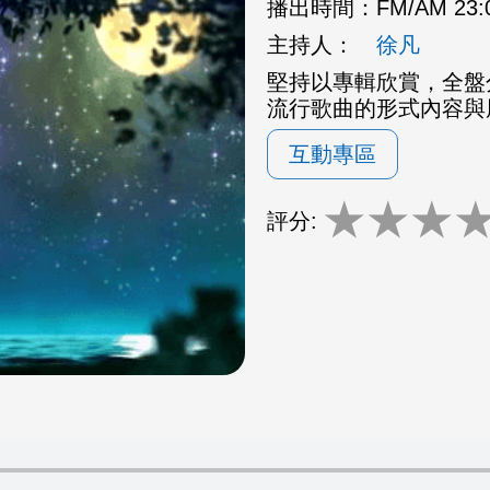
播出時間：
FM/AM 23
主持人：
徐凡
堅持以專輯欣賞，全盤
流行歌曲的形式內容與
互動專區
★
★
★
評分: