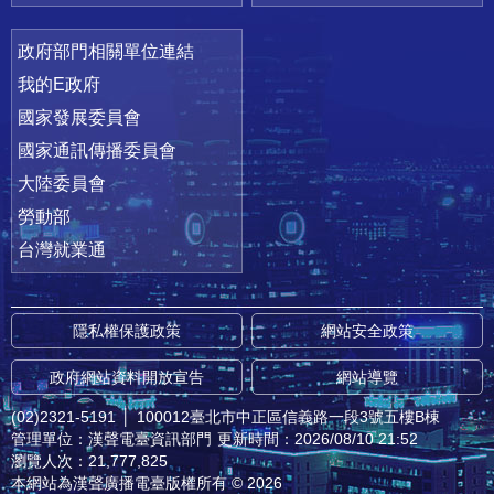
政府部門相關單位連結
我的E政府
國家發展委員會
國家通訊傳播委員會
大陸委員會
勞動部
台灣就業通
隱私權保護政策
網站安全政策
政府網站資料開放宣告
網站導覽
(02)2321-5191
│
100012臺北市中正區信義路一段3號五樓B棟
管理單位：漢聲電臺資訊部門
更新時間：2026/08/10 21:52
瀏覽人次：21,777,825
本網站為漢聲廣播電臺版權所有 © 2026