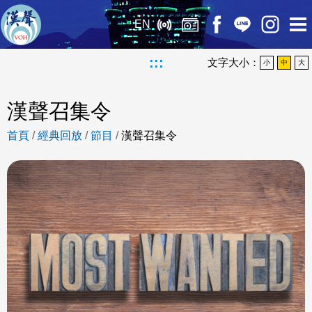
EN
:::
文字大小：
小
中
大
漢聲召集令
首頁
/
經典回放
/
節目
/
漢聲召集令