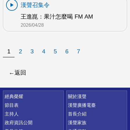
漢聲召集令
王進崑：果汁怎麼喝 FM AM
2026/04/28
1
2
3
4
5
6
7
返回
快速連結
經典榮耀
關於漢聲
節目表
漢聲廣播電臺
主持人
首長介紹
政府資訊公開
漢聲家族