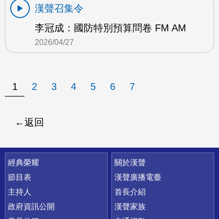
漢聲召集令
李冠成：國防特別預算問卷 FM AM
2026/04/27
1
2
3
4
5
6
7
返回
快速連結
經典榮耀
關於漢聲
節目表
漢聲廣播電臺
主持人
首長介紹
政府資訊公開
漢聲家族