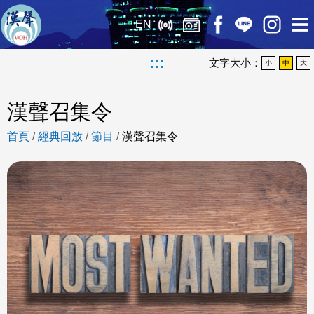
EN
:::
文字大小：
小
中
大
漢聲召集令
首頁
/
經典回放
/
節目
/
漢聲召集令