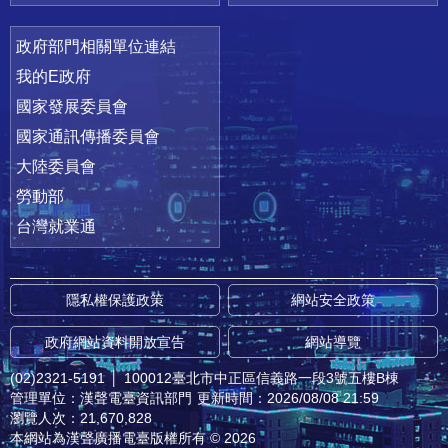
政府部門相關單位連結
我的E政府
國家發展委員會
國家通訊傳播委員會
大陸委員會
勞動部
台灣就業通
隱私權保護政策
網站安全政策
政府網站資料開放宣告
網站導覽
(02)2321-5191
│
100012臺北市中正區信義路一段3號五樓B棟
管理單位：漢聲電臺資訊部門
更新時間：2026/08/08 21:59
瀏覽人次：21,670,828
本網站為漢聲廣播電臺版權所有 © 2026