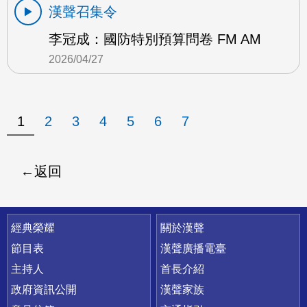
漢聲召集令
李冠成：國防特別預算問卷 FM AM
2026/04/27
1
2
3
4
5
6
7
返回
快速連結
經典榮耀
關於漢聲
節目表
漢聲廣播電臺
主持人
首長介紹
政府資訊公開
漢聲家族