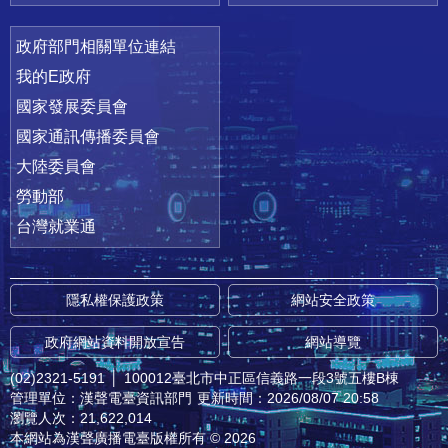
政府部門相關單位連結
我的E政府
國家發展委員會
國家通訊傳播委員會
大陸委員會
勞動部
台灣就業通
隱私權保護政策
網站安全政策
政府網站資料開放宣告
網站導覽
(02)2321-5191
│
100012臺北市中正區信義路一段3號五樓B棟
管理單位：漢聲電臺資訊部門
更新時間：2026/08/07 20:58
瀏覽人次：21,622,014
本網站為漢聲廣播電臺版權所有 © 2026