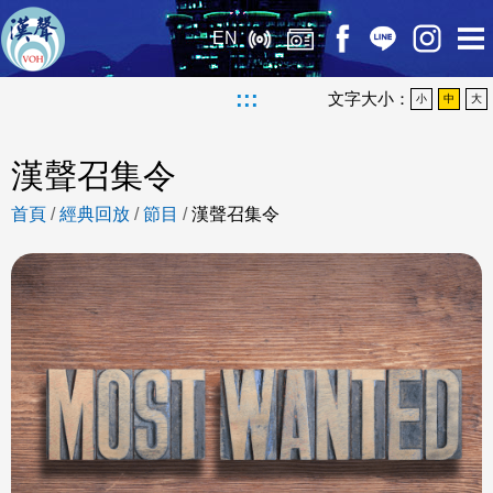
EN
:::
文字大小：
小
中
大
漢聲召集令
首頁
/
經典回放
/
節目
/
漢聲召集令