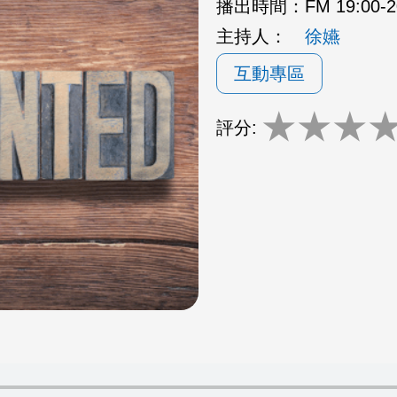
播出時間：
FM 19:00
主持人：
徐嬿
互動專區
★
★
★
評分: