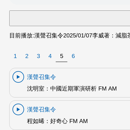
目前播放:
漢聲召集令
2025/01/07
李威著：減脂茶 
1
2
3
4
5
6
漢聲召集令
沈明室：中國近期軍演研析 FM AM
漢聲召集令
程如晞：好奇心 FM AM