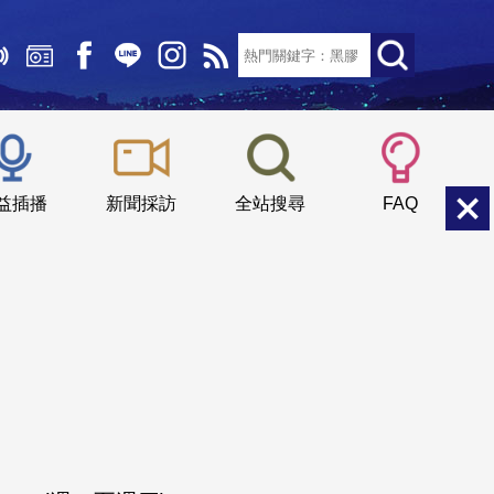
文字大小：
小
中
大
益插播
新聞採訪
全站搜尋
FAQ