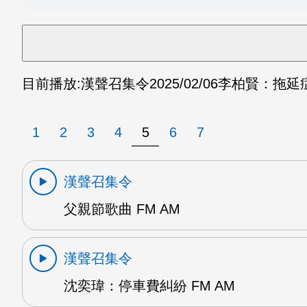
目前播放:
漢聲召集令
2025/02/06
李柏賢：拖延症 
1
2
3
4
5
6
7
漢聲召集令
父親節歌曲 FM AM
漢聲召集令
沈奕瑋：停車費糾紛 FM AM