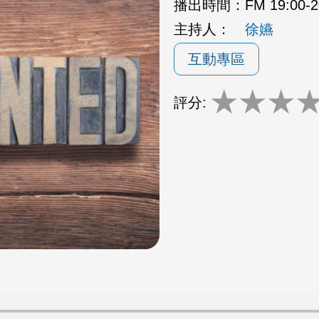
播出時間：
FM 19:00
主持人：
徐嬿
互動專區
★
★
★
評分: