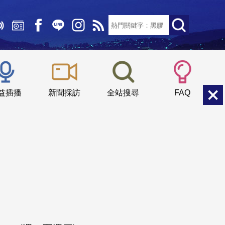
文字大小：
小
中
大
益插播
新聞採訪
全站搜尋
FAQ