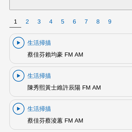
1
2
3
4
5
6
7
8
9
生活掃描
蔡佳芬賴均豪 FM AM
生活掃描
陳秀熙黃士維許辰陽 FM AM
生活掃描
蔡佳芬蔡淩蕙 FM AM