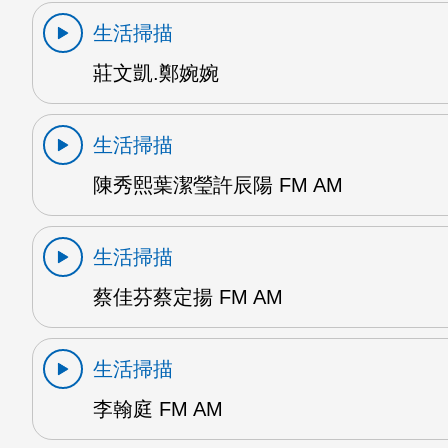
生活掃描
莊文凱.鄭婉婉
生活掃描
陳秀熙葉潔瑩許辰陽 FM AM
生活掃描
蔡佳芬蔡定揚 FM AM
生活掃描
李翰庭 FM AM