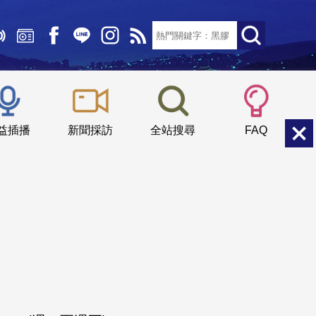
文字大小：
小
中
大
益插播
新聞採訪
全站搜尋
FAQ