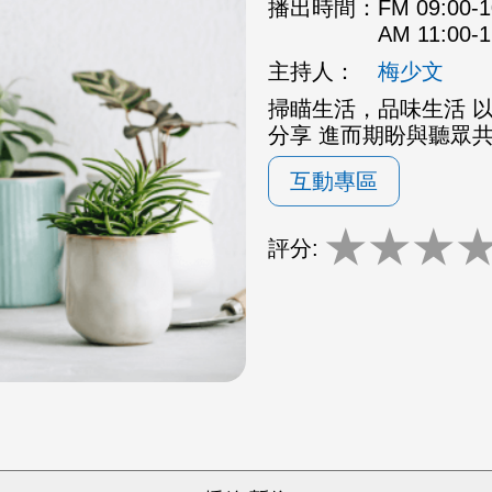
播出時間：
FM 09:00
AM 11:00
主持人：
梅少文
掃瞄生活，品味生活 
分享 進而期盼與聽眾
互動專區
★
★
★
評分: