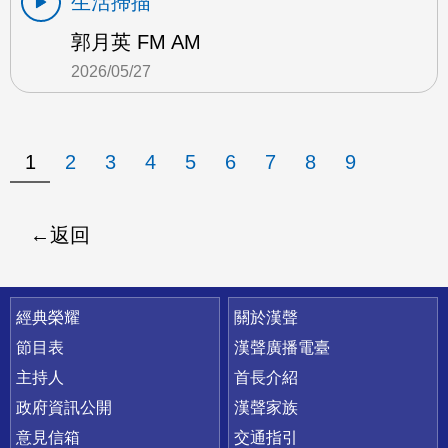
生活掃描
郭月英 FM AM
2026/05/27
1
2
3
4
5
6
7
8
9
返回
快速連結
經典榮耀
關於漢聲
節目表
漢聲廣播電臺
主持人
首長介紹
政府資訊公開
漢聲家族
意見信箱
交通指引