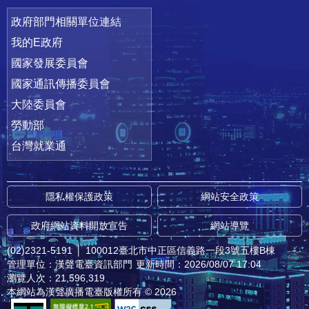
政府部門相關單位連結
我的E政府
國家發展委員會
國家通訊傳播委員會
大陸委員會
勞動部
台灣就業通
隱私權保護政策
網站安全政策
政府網站資料開放宣告
網站導覽
(02)2321-5191
│
100012臺北市中正區信義路一段3號五樓B棟
管理單位：漢聲電臺資訊部門
更新時間：2026/08/07 17:04
瀏覽人次：21,596,319
本網站為漢聲廣播電臺版權所有 © 2026