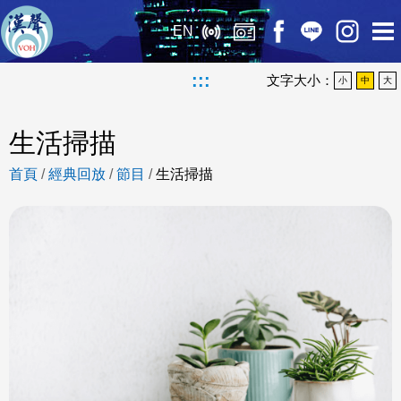
EN
:::
文字大小：
小
中
大
生活掃描
首頁
/
經典回放
/
節目
/
生活掃描