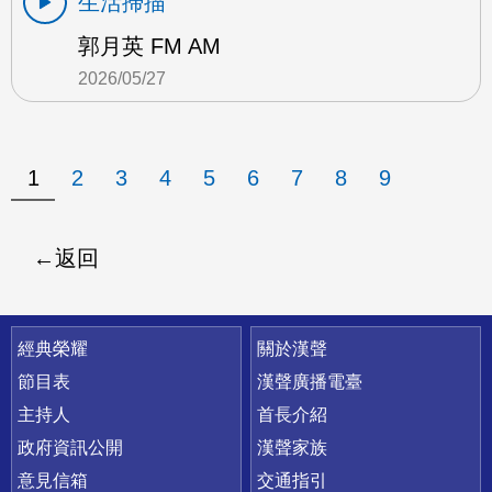
生活掃描
郭月英 FM AM
2026/05/27
1
2
3
4
5
6
7
8
9
返回
快速連結
經典榮耀
關於漢聲
節目表
漢聲廣播電臺
主持人
首長介紹
政府資訊公開
漢聲家族
意見信箱
交通指引