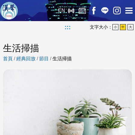
EN
:::
文字大小：
小
中
大
生活掃描
首頁
/
經典回放
/
節目
/
生活掃描