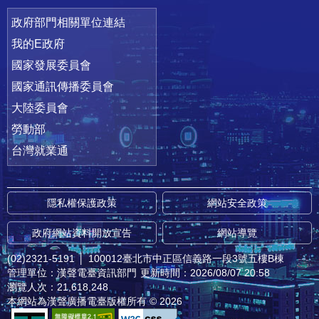
政府部門相關單位連結
我的E政府
國家發展委員會
國家通訊傳播委員會
大陸委員會
勞動部
台灣就業通
隱私權保護政策
網站安全政策
政府網站資料開放宣告
網站導覽
(02)2321-5191
│
100012臺北市中正區信義路一段3號五樓B棟
管理單位：漢聲電臺資訊部門
更新時間：2026/08/07 20:58
瀏覽人次：21,618,248
本網站為漢聲廣播電臺版權所有 © 2026