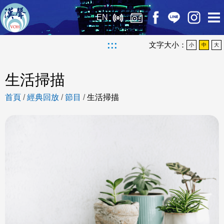
EN
:::
文字大小：
小
中
大
生活掃描
首頁
/
經典回放
/
節目
/
生活掃描