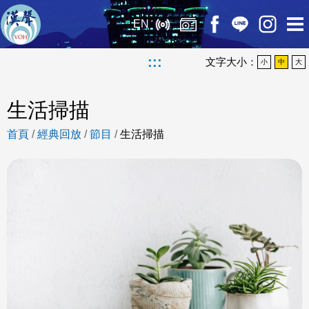
EN
:::
文字大小：
小
中
大
生活掃描
首頁
/
經典回放
/
節目
/
生活掃描