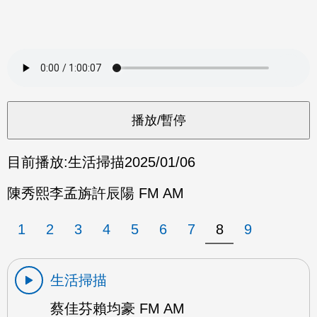
目前播放:
生活掃描
2025/01/06
陳秀熙李孟旃許辰陽 FM AM
1
2
3
4
5
6
7
8
9
生活掃描
蔡佳芬賴均豪 FM AM