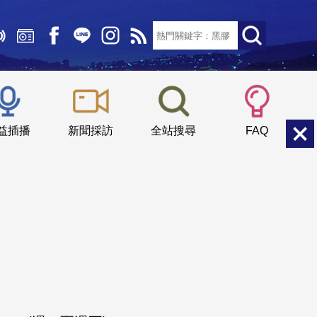
文字大小：
小
中
大
益插播
新聞採訪
全站搜尋
FAQ