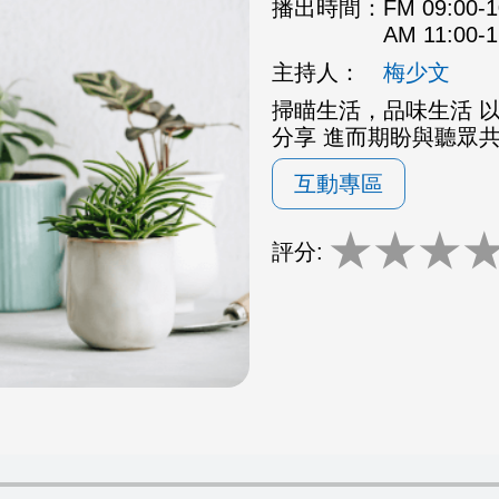
播出時間：
FM 09:00
AM 11:00
主持人：
梅少文
掃瞄生活，品味生活 
分享 進而期盼與聽眾
互動專區
★
★
★
評分: