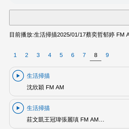
目前播放:
生活掃描
2025/01/17
蔡奕哲郁婷 FM 
1
2
3
4
5
6
7
8
9
生活掃描
沈欣穎 FM AM
生活掃描
莊文凱王冠瑋張麗瑱 FM AM…