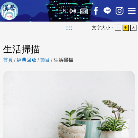
EN
:::
文字大小：
小
中
大
生活掃描
首頁
/
經典回放
/
節目
/
生活掃描