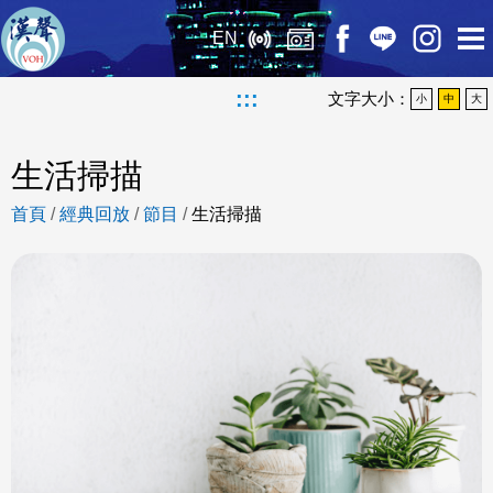
EN
:::
文字大小：
小
中
大
生活掃描
首頁
/
經典回放
/
節目
/
生活掃描