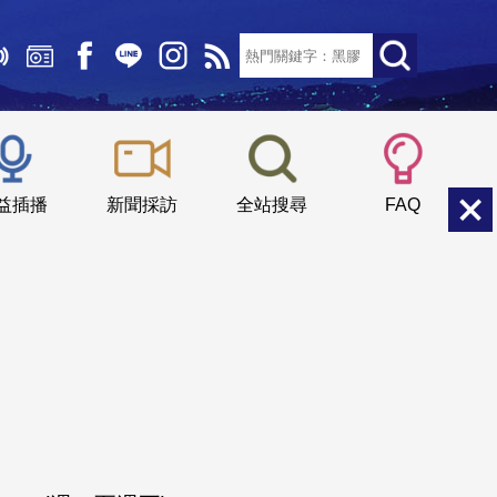
文字大小：
小
中
大
益插播
新聞採訪
全站搜尋
FAQ