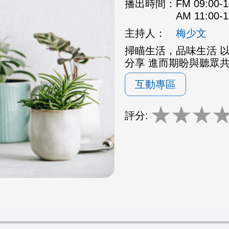
播出時間：
FM 09:00
AM 11:00
主持人：
梅少文
掃瞄生活，品味生活 
分享 進而期盼與聽眾
互動專區
★
★
★
評分: