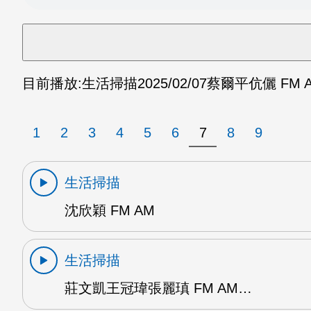
目前播放:
生活掃描
2025/02/07
蔡爾平伉儷 FM 
1
2
3
4
5
6
7
8
9
生活掃描
沈欣穎 FM AM
生活掃描
莊文凱王冠瑋張麗瑱 FM AM…