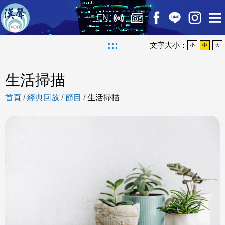
EN
:::
文字大小：
小
中
大
生活掃描
首頁
/
經典回放
/
節目
/
生活掃描