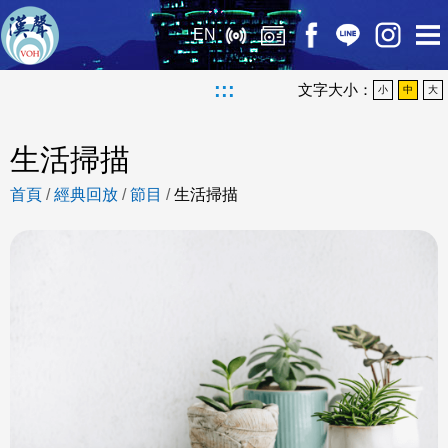
EN
:::
文字大小：
小
中
大
生活掃描
首頁
/
經典回放
/
節目
/
生活掃描