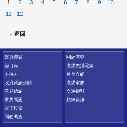
1
2
3
4
5
6
7
8
9
10
11
12
返回
快速連結
經典榮耀
關於漢聲
節目表
漢聲廣播電臺
主持人
首長介紹
政府資訊公開
漢聲家族
意見信箱
交通指引
常見問題
頻率資訊
電子投票
問卷調查