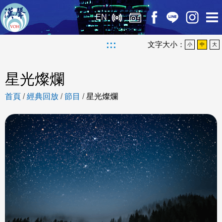
EN
:::
文字大小：
小
中
大
星光燦爛
首頁
/
經典回放
/
節目
/
星光燦爛