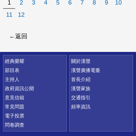
1
2
3
4
5
6
7
8
9
10
11
12
返回
快速連結
經典榮耀
關於漢聲
節目表
漢聲廣播電臺
主持人
首長介紹
政府資訊公開
漢聲家族
意見信箱
交通指引
常見問題
頻率資訊
電子投票
問卷調查