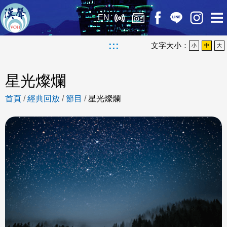
EN
:::
文字大小：
小
中
大
星光燦爛
首頁
/
經典回放
/
節目
/
星光燦爛